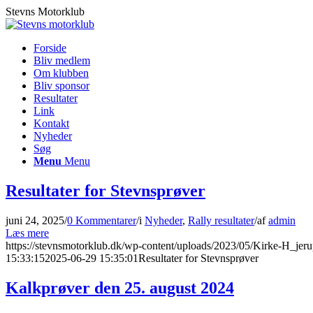
Stevns Motorklub
Forside
Bliv medlem
Om klubben
Bliv sponsor
Resultater
Link
Kontakt
Nyheder
Søg
Menu
Menu
Resultater for Stevnsprøver
juni 24, 2025
/
0 Kommentarer
/
i
Nyheder
,
Rally resultater
/
af
admin
Læs mere
https://stevnsmotorklub.dk/wp-content/uploads/2023/05/Kirke-H_jeru
15:33:15
2025-06-29 15:35:01
Resultater for Stevnsprøver
Kalkprøver den 25. august 2024