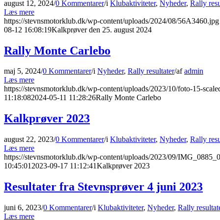
august 12, 2024
/
0 Kommentarer
/
i
Klubaktiviteter
,
Nyheder
,
Rally resu
Læs mere
https://stevnsmotorklub.dk/wp-content/uploads/2024/08/56A3460.jpg
08-12 16:08:19
Kalkprøver den 25. august 2024
Rally Monte Carlebo
maj 5, 2024
/
0 Kommentarer
/
i
Nyheder
,
Rally resultater
/
af
admin
Læs mere
https://stevnsmotorklub.dk/wp-content/uploads/2023/10/foto-15-scale
11:18:08
2024-05-11 11:28:26
Rally Monte Carlebo
Kalkprøver 2023
august 22, 2023
/
0 Kommentarer
/
i
Klubaktiviteter
,
Nyheder
,
Rally resu
Læs mere
https://stevnsmotorklub.dk/wp-content/uploads/2023/09/IMG_0885_
10:45:01
2023-09-17 11:12:41
Kalkprøver 2023
Resultater fra Stevnsprøver 4 juni 2023
juni 6, 2023
/
0 Kommentarer
/
i
Klubaktiviteter
,
Nyheder
,
Rally resultat
Læs mere