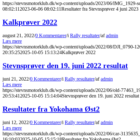
https://stevnsmotorklub.dk/wp-content/uploads/2023/06/IMG_1929-sc
08:02:11
2023-06-06 08:02:11
Resultater fra Stevnsprøver 4 juni 2023
Kalkprøver 2022
august 21, 2022
/
0 Kommentarer
/
i
Rally resultater
/
af
admin
Læs mere
https://stevnsmotorklub.dk/wp-content/uploads/2022/08/DJI_0790-12
20:35:25
2025-10-05 15:13:24
Kalkprøver 2022
Stevnsprøver den 19. juni 2022 resultat
juni 21, 2022
/
0 Kommentarer
/
i
Rally resultater
/
af
admin
Læs mere
https://stevnsmotorklub.dk/wp-content/uploads/2022/06/old-77463_1
20:53:41
2025-10-05 15:14:04
Stevnsprøver den 19. juni 2022 resultat
Resultater fra Yokohama Øst2
juni 12, 2022
/
0 Kommentarer
/
i
Rally resultater
/
af
admin
Læs mere
https://stevnsmotorklub.dk/wp-content/uploads/2022/06/car-3135635
16:10:03
2025-10-05 15:15:18
Resultater fra Yokohama Øst2