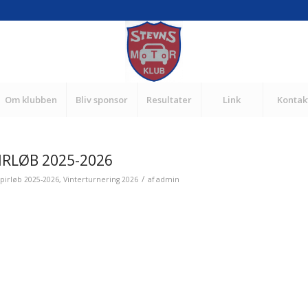
Om klubben
Bliv sponsor
Resultater
Link
Kontak
RLØB 2025-2026
/
pirløb 2025-2026
,
Vinterturnering 2026
af
admin