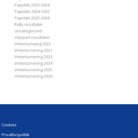
Papirløb 2023-2024
Papirløb 2024-2025
Papirløb 2025-2026
Rally resultater
Uncategorized
Vejsport resultater
Vinterturneing 2022
Vinterturnering 2021
Vinterturnering 2023
Vinterturnering 2024
Vinterturnering 2025
Vinterturnering 2026
Cookies
Privatlivspolitik