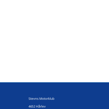
Stevns Motorklub
4652 Hårlev