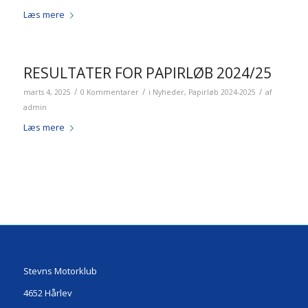
Læs mere
RESULTATER FOR PAPIRLØB 2024/25
/
/
/
marts 4, 2025
0 Kommentarer
i
Nyheder
,
Papirløb 2024-2025
af
admin
Læs mere
Stevns Motorklub
4652 Hårlev