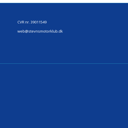
CVR nr. 39011549
web@stevnsmotorklub.dk